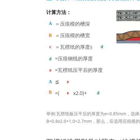
计算方法：
＝压痕模的槽深
A
＝压痕模的槽宽
B
＝瓦楞纸的厚度≦
c
d
=压痕钢线的厚度
d
=瓦楞纸压平后的厚度
e
≦
A
e
=( x2.0)+
B
e
d
举例:瓦楞纸板压平后的厚度为e=0.85mm，选择
B=0.8x2.0+1.0=2.7mm，那么，应选用压痕模的