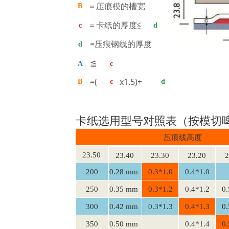
＝压痕模的槽宽
B
＝卡纸的厚度≦
c
d
=压痕钢线的厚度
d
≦
A
c
=( x1.5)+
B
c
d
卡纸选用型号对照表（按模切啤刀
压痕线高度
23.50
23.40
23.30
23.20
2
200
0.28 mm
0.3*1.0
0.4*1.0
250
0.35 mm
0.3*1.2
0.4*1.2
0.
300
0.42 mm
0.3*1.3
0.4*1.3
0.
350
0.50 mm
0.4*1.4
0.