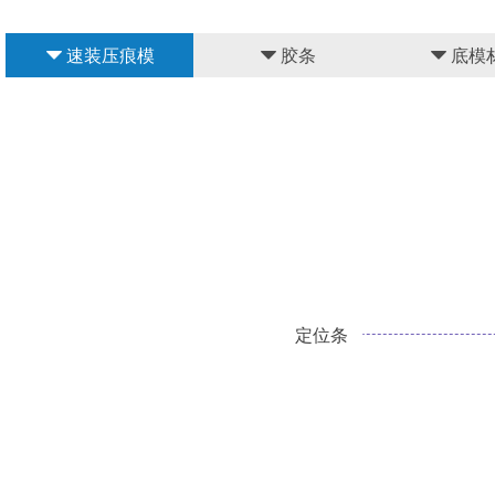
뀓
速装压痕模
뀓
胶条
뀓
底模
定位条