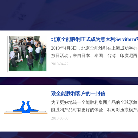
北京全能胜利正式成为意大利Servifo
独家代理
2019年4月6日，北京全能胜利在上海成功举办了S
放日活动，来自日本、泰国、台湾、印度尼西
厂商和终端用户参加了此次活动。意大利Servifo
2019-04-22
给大家做了详细的机器讲解。来访客户对Servi
展现出了极大的兴趣。
Channel Shengli和Serviform的强强联
切产品和技术服务。
致全能胜利客户的一封信
为了更好地统一全能胜利集团产品的全球形象
能胜利产品时有更好的体验，我司对压痕模产
调整
2018-03-30