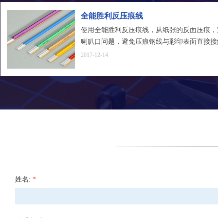
全能胜利反压痕线
使用全能胜利反压痕线，从纸张的反面压痕，
喇叭口问题，避免压痕钢线与彩印表面直接接
压痕效果。操作简单，节省时间和成本。
2017-12-14
姓名:
*