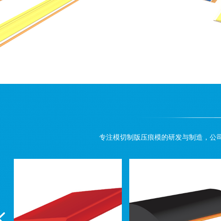
专注模切制版压痕模的研发与制造，公
넳