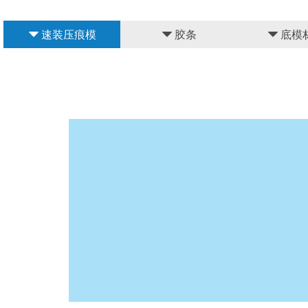
뀓
速装压痕模
뀓
胶条
뀓
底模